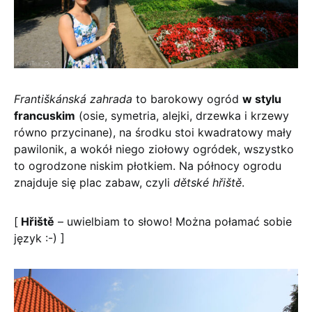
Františkánská zahrada
to barokowy ogród
w stylu
francuskim
(osie, symetria, alejki, drzewka i krzewy
równo przycinane), na środku stoi kwadratowy mały
pawilonik, a wokół niego ziołowy ogródek, wszystko
to ogrodzone niskim płotkiem. Na północy ogrodu
znajduje się plac zabaw, czyli
dětské hřiště
.
[
Hřiště
–
uwielbiam to słowo! Można połamać sobie
język :-) ]