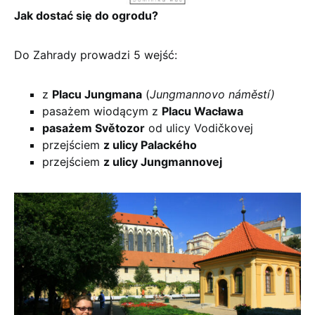
Jak dostać się do ogrodu?
Do Zahrady prowadzi 5 wejść:
z
Placu Jungmana
(
Jungmannovo
náměstí)
pasażem wiodącym z
Placu Wacława
pasażem Světozor
od ulicy Vodičkovej
przejściem
z ulicy Palackého
przejściem
z ulicy Jungmannovej