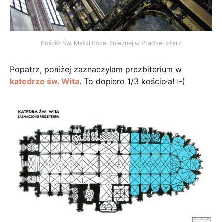
Kościół Św. Matki Bożej Śnieżnej w Pradze, ołtarz
Popatrz, poniżej zaznaczyłam prezbiterium w
katedrze św. Wita
. To dopiero 1/3 kościoła! :-)