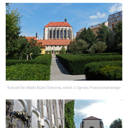
Kościół Św. Matki Bożej Śnieżnej, widok z Ogrodu Franciszkańskiego