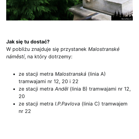
Jak się tu dostać?
W pobliżu znajduje się przystanek
Malostranské
náměstí
, na który dotrzemy:
ze stacji metra
Malostranská
(linia A)
tramwajami nr 12, 20 i 22
ze stacji metra
Anděl
(linia B) tramwajami nr 12,
20
ze stacji metra
I.P.Pavlova
(linia C) tramwajem
nr 22