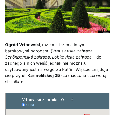
Ogród Vrtbowski
, razem z trzema innymi
barokowymi ogrodami (
Vratislavská zahrada
,
Schönbornská zahrada
,
Lobkovická zahrada
– do
żadnego z nich wejść jednak nie można!),
usytuowany jest na wzgórzu Petřín. Wejście znajduje
się przy
ul. Karmelitskiej 25
(zaznaczone czerwoną
strzałką):