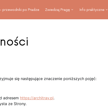
 – przewodniki po Pradze
Zwiedzaj Pragę
Info praktyczne
tności
rzyjmuje się następujące znaczenie poniższych pojęć:
od adresem
https://architrav.pl
.
sta ze Strony.