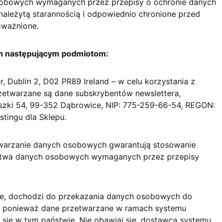
sobowych wymaganych przez przepisy o ochronie danych
leżytą starannością i odpowiednio chronione przed
oważnione.
h następującym podmiotom:
r, Dublin 2, D02 PR89 Ireland – w celu korzystania z
rzetwarzane są dane subskrybentów newslettera,
uszki 54, 99-352 Dąbrowice, NIP: 775-259-66-54, REGON:
tingu dla Sklepu.
warzanie danych osobowych gwarantują stosowanie
stwa danych osobowych wymaganych przez przepisy
te, dochodzi do przekazania danych osobowych do
ej, ponieważ dane przetwarzane w ramach systemu
się w tym państwie. Nie obawiaj się, dostawca systemu