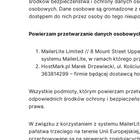
środków bezpieczeństwa i ochrony danych o
osobowych. Dane osobowe są gromadzone z na
dostępem do nich przez osoby do tego nieup
Powierzam przetwarzanie danych osobowyc
MailerLite Limited // 8 Mount Street Uppe
systemu MailerLite, w ramach którego p
HostMark.pl Marek Drzewiecki, ul. Kości
363814299 – firmie będącej dostawcą hos
Wszystkie podmioty, którym powierzam przet
odpowiednich środków ochrony i bezpieczeń
prawa.
W związku z korzystaniem z systemu MailerLi
państwa trzeciego na terenie Unii Europejski
przechowywane są na serwerach znajdujących 