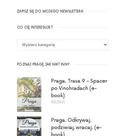
ZAPISZ SIĘ DO MOJEGO NEWSLETTERA
CO CIĘ INTERESUJE?
Co Cię interesuje?
POZNAJ PRAGĘ JAK NIKT INNY
Praga. Trasa 9 - Spacer
po Vinohradach (e-
book)
60,00
zł
Praga. Odkrywaj,
podziwiaj, wracaj. (e-
book)