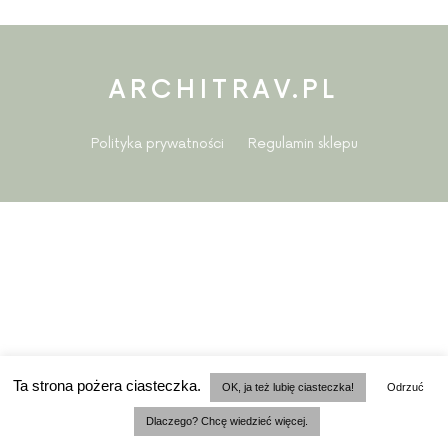
ARCHITRAV.PL
Polityka prywatności
Regulamin sklepu
Ta strona pożera ciasteczka.
OK, ja też lubię ciasteczka!
Odrzuć
Dlaczego? Chcę wiedzieć więcej.