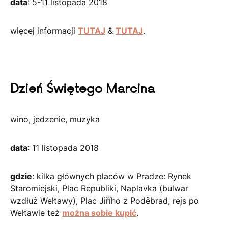
data
: 5-11 listopada 2018
więcej informacji
TUTAJ
&
TUTAJ
.
Dzień Świętego Marcina
wino, jedzenie, muzyka
data
: 11 listopada 2018
gdzie
: kilka głównych placów w Pradze: Rynek
Staromiejski, Plac Republiki, Naplavka (bulwar
wzdłuż Wełtawy), Plac Jiřího z Poděbrad, rejs po
Wełtawie też
można sobie kupić
.