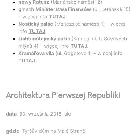
nowy Ratusz
(Mariánské náměstí 2)
gmach
Ministerstwa Finansów
(ul. Letenská 15)
– więcej info
TUTAJ
.
Nostický palác
(Maltézské náměstí 1) – więcej
info
TUTAJ
.
Lichtenštejnský palác
(Kampa, ul. U Sovových
mlýnů 4) – więcej info
TUTAJ
.
Kramářova vila
(ul. Gogolova 1) – więcej info
TUTAJ
.
Architektura Pierwszej Republiki
data
: 30. września 2018, ale
gdzie
: Tyršův dům na Malé Straně