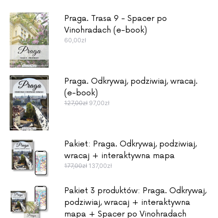
Praga. Trasa 9 - Spacer po
Vinohradach (e-book)
60,00
zł
Praga. Odkrywaj, podziwiaj, wracaj.
(e-book)
Pierwotna cena wynosiła: 127,00zł.
Aktualna cena wynosi: 97,00zł.
127,00
zł
97,00
zł
Pakiet: Praga. Odkrywaj, podziwiaj,
wracaj + interaktywna mapa
Pierwotna cena wynosiła: 177,00zł.
Aktualna cena wynosi: 137,00zł.
177,00
zł
137,00
zł
Pakiet 3 produktów: Praga. Odkrywaj,
podziwiaj, wracaj + interaktywna
mapa + Spacer po Vinohradach