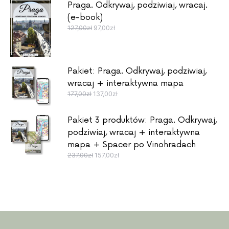
Praga. Odkrywaj, podziwiaj, wracaj.
(e-book)
Pierwotna cena wynosiła: 127,00zł.
Aktualna cena wynosi: 97,00zł.
127,00
zł
97,00
zł
Pakiet: Praga. Odkrywaj, podziwiaj,
wracaj + interaktywna mapa
Pierwotna cena wynosiła: 177,00zł.
Aktualna cena wynosi: 137,00zł.
177,00
zł
137,00
zł
Pakiet 3 produktów: Praga. Odkrywaj,
podziwiaj, wracaj + interaktywna
mapa + Spacer po Vinohradach
Pierwotna cena wynosiła: 237,00zł.
Aktualna cena wynosi: 157,00zł.
237,00
zł
157,00
zł