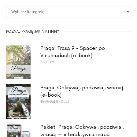
Co Cię interesuje?
POZNAJ PRAGĘ JAK NIKT INNY
Praga. Trasa 9 - Spacer po
Vinohradach (e-book)
60,00
zł
Praga. Odkrywaj, podziwiaj, wracaj.
(e-book)
Pierwotna cena wynosiła: 127,00zł.
Aktualna cena wynosi: 97,00zł.
127,00
zł
97,00
zł
Pakiet: Praga. Odkrywaj, podziwiaj,
wracaj + interaktywna mapa