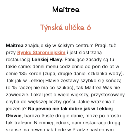
Maitrea
Týnská ulička 6
Maitrea
znajduje się w ścisłym centrum Pragi, tuż
przy
Rynku Staromiejskim
i jest siostrzaną
restauracją
Lehkiej Hlavy
. Panujące zasady są tu
takie same: denni menu codziennie od pon do pt w
cenie 135 koron (zupa, drugie danie, szklanka wody).
Tak jak w Lehkiej Hlavie zestawy szybko się kończą
(o 15 raczej nie ma co szukać), tak Maitrea Was nie
zawiedzie. Lokal jest o wiele większy, przystosowany
chyba do większej liczby gości. Jakie wrażenia z
jedzenia?
Na pewno nie tak dobre jak w Lekkiej
Głowie
, bardzo tłuste drugie danie, może po prostu
tak trafiłam. Niemniej jednak, dam restauracji drugą
szansę, na pewno jak będę w Pradze następnym