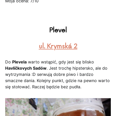
Moja ocena: 7/10
Plevel
ul. Krymská 2
Do
Plevela
warto wstąpić, gdy jest się blisko
Havlíčkovych Sadów
. Jest trochę hipstersko, ale do
wytrzymania :D serwują dobre piwo i bardzo
smaczne dania. Kolejny punkt, gdzie na pewno warto
się stołować. Raczej będzie bez pudła.