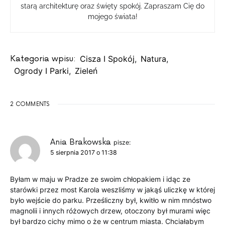
starą architekturę oraz święty spokój. Zapraszam Cię do
mojego świata!
Kategoria wpisu:
Cisza I Spokój
,
Natura
,
Ogrody I Parki
,
Zieleń
2 COMMENTS
Ania Brakowska
pisze:
5 sierpnia 2017 o 11:38
Byłam w maju w Pradze ze swoim chłopakiem i idąc ze
starówki przez most Karola weszliśmy w jakąś uliczkę w której
było wejście do parku. Prześliczny był, kwitło w nim mnóstwo
magnolii i innych różowych drzew, otoczony był murami więc
był bardzo cichy mimo o że w centrum miasta. Chciałabym