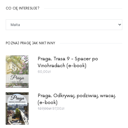
CO CIĘ INTERESUJE?
Co Cię interesuje?
POZNAJ PRAGĘ JAK NIKT INNY
Praga. Trasa 9 - Spacer po
Vinohradach (e-book)
60,00
zł
Praga. Odkrywaj, podziwiaj, wracaj.
(e-book)
Pierwotna cena wynosiła: 127,00zł.
Aktualna cena wynosi: 97,00zł.
127,00
zł
97,00
zł