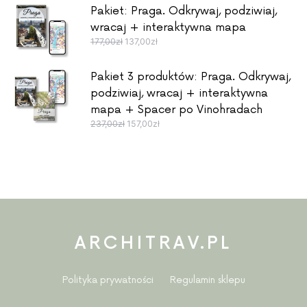
Pakiet: Praga. Odkrywaj, podziwiaj,
wracaj + interaktywna mapa
Pierwotna cena wynosiła: 177,00zł.
Aktualna cena wynosi: 137,00zł.
177,00
zł
137,00
zł
Pakiet 3 produktów: Praga. Odkrywaj,
podziwiaj, wracaj + interaktywna
mapa + Spacer po Vinohradach
Pierwotna cena wynosiła: 237,00zł.
Aktualna cena wynosi: 157,00zł.
237,00
zł
157,00
zł
ARCHITRAV.PL
Polityka prywatności
Regulamin sklepu