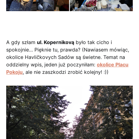
A gdy szłam
ul. Kopernikovą
było tak cicho i
spokojnie… Pięknie tu, prawda? (Nawiasem mówiąc,
okolice Havličkovych Sadów są świetne. Temat na
oddzielny wpis, jeden już poczyniłam:
okolice Placu
Pokoju
, ale nie zaszkodzi zrobić kolejny! :))