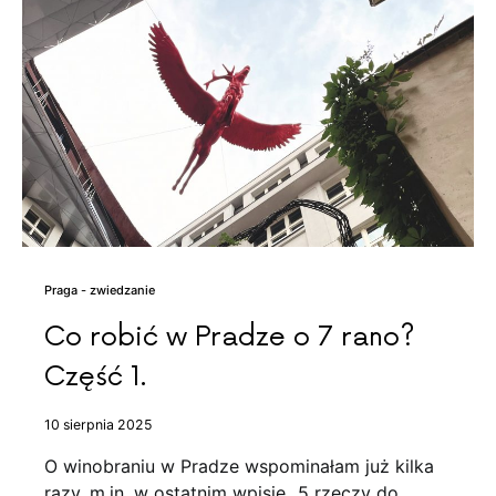
Praga - zwiedzanie
Co robić w Pradze o 7 rano?
Część 1.
10 sierpnia 2025
O winobraniu w Pradze wspominałam już kilka
razy, m.in. w ostatnim wpisie „5 rzeczy do