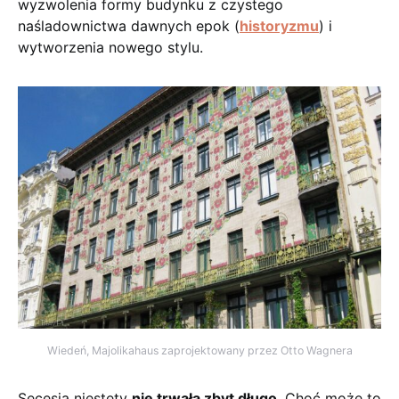
wyzwolenia formy budynku z czystego
naśladownictwa dawnych epok (
historyzmu
) i
wytworzenia nowego stylu.
Wiedeń, Majolikahaus zaprojektowany przez Otto Wagnera
Secesja niestety
nie trwała zbyt długo
. Choć może to