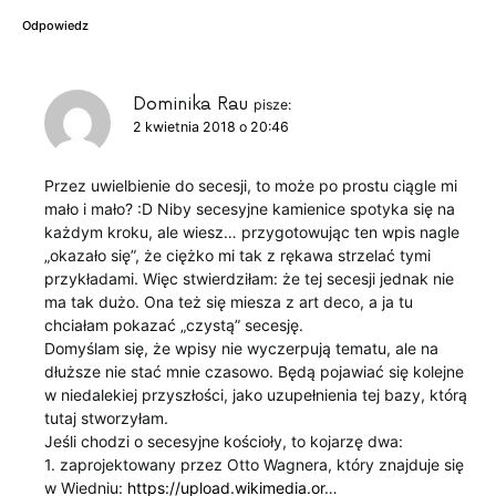
Odpowiedz
Dominika Rau
pisze:
2 kwietnia 2018 o 20:46
Przez uwielbienie do secesji, to może po prostu ciągle mi
mało i mało? :D Niby secesyjne kamienice spotyka się na
każdym kroku, ale wiesz… przygotowując ten wpis nagle
„okazało się”, że ciężko mi tak z rękawa strzelać tymi
przykładami. Więc stwierdziłam: że tej secesji jednak nie
ma tak dużo. Ona też się miesza z art deco, a ja tu
chciałam pokazać „czystą” secesję.
Domyślam się, że wpisy nie wyczerpują tematu, ale na
dłuższe nie stać mnie czasowo. Będą pojawiać się kolejne
w niedalekiej przyszłości, jako uzupełnienia tej bazy, którą
tutaj stworzyłam.
Jeśli chodzi o secesyjne kościoły, to kojarzę dwa:
1. zaprojektowany przez Otto Wagnera, który znajduje się
w Wiedniu:
https://upload.wikimedia.or
…