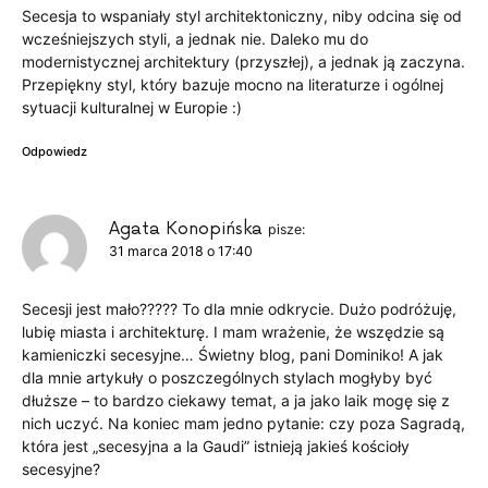
Secesja to wspaniały styl architektoniczny, niby odcina się od
wcześniejszych styli, a jednak nie. Daleko mu do
modernistycznej architektury (przyszłej), a jednak ją zaczyna.
Przepiękny styl, który bazuje mocno na literaturze i ogólnej
sytuacji kulturalnej w Europie :)
Odpowiedz
Agata Konopińska
pisze:
31 marca 2018 o 17:40
Secesji jest mało????? To dla mnie odkrycie. Dużo podróżuję,
lubię miasta i architekturę. I mam wrażenie, że wszędzie są
kamieniczki secesyjne… Świetny blog, pani Dominiko! A jak
dla mnie artykuły o poszczególnych stylach mogłyby być
dłuższe – to bardzo ciekawy temat, a ja jako laik mogę się z
nich uczyć. Na koniec mam jedno pytanie: czy poza Sagradą,
która jest „secesyjna a la Gaudi” istnieją jakieś kościoły
secesyjne?