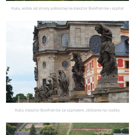
Kuks, widok od strony północnej na klasztor Bonifratrów i szpital
Kuks, klasztor Bonifratrów ze szpitalem, zbliżenie na rzeźby