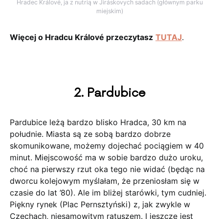
Hradec Králové, ja z nutrią w Jiráskovych sadach (głównym parku
miejskim)
Więcej o Hradcu Králové przeczytasz
TUTAJ
.
2. Pardubice
Pardubice leżą bardzo blisko Hradca, 30 km na
południe. Miasta są ze sobą bardzo dobrze
skomunikowane, możemy dojechać pociągiem w 40
minut. Miejscowość ma w sobie bardzo dużo uroku,
choć na pierwszy rzut oka tego nie widać (będąc na
dworcu kolejowym myślałam, że przeniosłam się w
czasie do lat ’80). Ale im bliżej starówki, tym cudniej.
Piękny rynek (Plac Pernsztyński) z, jak zwykle w
Czechach, niesamowitym ratuszem. I jeszcze jest