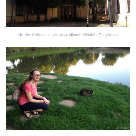
Hradec Králové, zaułek przy ulicach: Dlouhá – Zieglerova