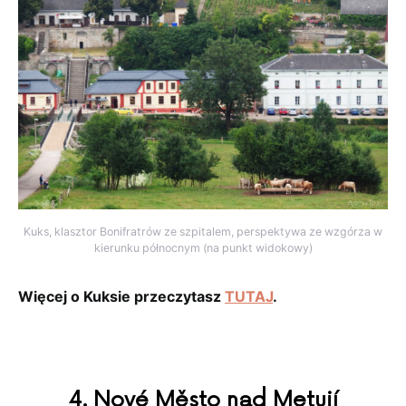
Kuks, klasztor Bonifratrów ze szpitalem, perspektywa ze wzgórza w
kierunku północnym (na punkt widokowy)
Więcej o Kuksie przeczytasz
TUTAJ
.
4. Nové Město nad Metují