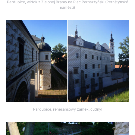
Pardubice, widok z Zielonej Bramy na Plac Pernsztyński (Pernštýnské
náměstí)
Pardubice, renesansowy zamek, cudny!