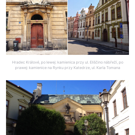
Hradec Králové, po lewej: kamienica przy ul. Eliščino nábřeží, po
prawej: kamienice na Rynku przy Katedrze, ul. Karla Tomana