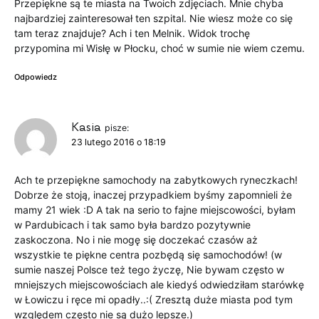
Przepiękne są te miasta na Twoich zdjęciach. Mnie chyba
najbardziej zainteresował ten szpital. Nie wiesz może co się
tam teraz znajduje? Ach i ten Melnik. Widok trochę
przypomina mi Wisłę w Płocku, choć w sumie nie wiem czemu.
Odpowiedz
Kasia
pisze:
23 lutego 2016 o 18:19
Ach te przepiękne samochody na zabytkowych ryneczkach!
Dobrze że stoją, inaczej przypadkiem byśmy zapomnieli że
mamy 21 wiek :D A tak na serio to fajne miejscowości, byłam
w Pardubicach i tak samo była bardzo pozytywnie
zaskoczona. No i nie mogę się doczekać czasów aż
wszystkie te piękne centra pozbędą się samochodów! (w
sumie naszej Polsce też tego życzę, Nie bywam często w
mniejszych miejscowościach ale kiedyś odwiedziłam starówkę
w Łowiczu i ręce mi opadły..:( Zresztą duże miasta pod tym
względem często nie są dużo lepsze.)