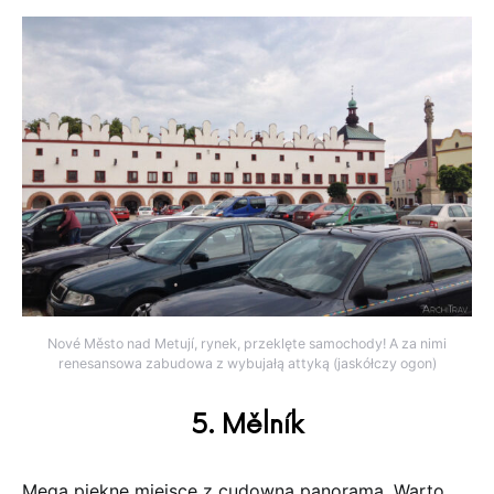
Nové Město nad Metují, rynek, przeklęte samochody! A za nimi
renesansowa zabudowa z wybujałą attyką (jaskółczy ogon)
5. Mělník
Mega piękne miejsce z cudowną panoramą. Warto