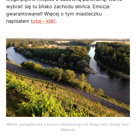
wybrać się tu blisko zachodu słońca. Emocje
gwarantowane!! Więcej o tym miasteczku
napisałam
tutaj – klik!
.
Mělník, perspektywa z punktu widokowego na zbieg Łaby (bliżej nas) i
Wełtawy