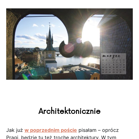
Architektonicznie
Jak już
w poprzednim poście
pisałam – oprócz
Pragi, będzie tu też trochę architektury. W tym