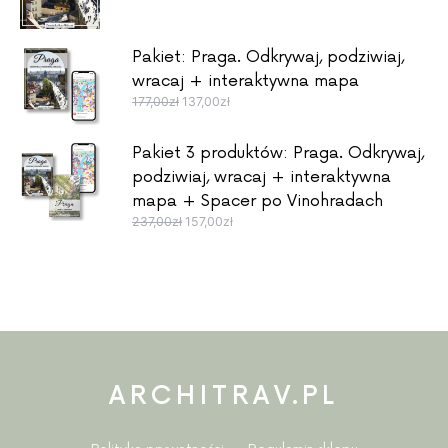
Pakiet: Praga. Odkrywaj, podziwiaj,
wracaj + interaktywna mapa
Pierwotna cena wynosiła: 177,00zł.
Aktualna cena wynosi: 137,00zł.
177,00
zł
137,00
zł
Pakiet 3 produktów: Praga. Odkrywaj,
podziwiaj, wracaj + interaktywna
mapa + Spacer po Vinohradach
Pierwotna cena wynosiła: 237,00zł.
Aktualna cena wynosi: 157,00zł.
237,00
zł
157,00
zł
ARCHITRAV.PL