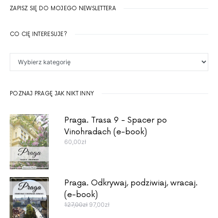
ZAPISZ SIĘ DO MOJEGO NEWSLETTERA
CO CIĘ INTERESUJE?
Co Cię interesuje?
POZNAJ PRAGĘ JAK NIKT INNY
Praga. Trasa 9 - Spacer po
Vinohradach (e-book)
60,00
zł
Praga. Odkrywaj, podziwiaj, wracaj.
(e-book)
Pierwotna cena wynosiła: 127,00zł.
Aktualna cena wynosi: 97,00zł.
127,00
zł
97,00
zł