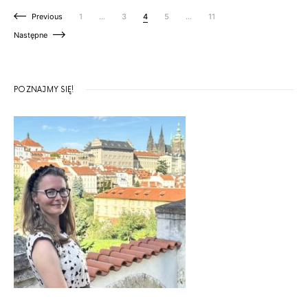
Stronicowanie wpisów
Previous
1
…
3
4
5
…
11
Następne
POZNAJMY SIĘ!